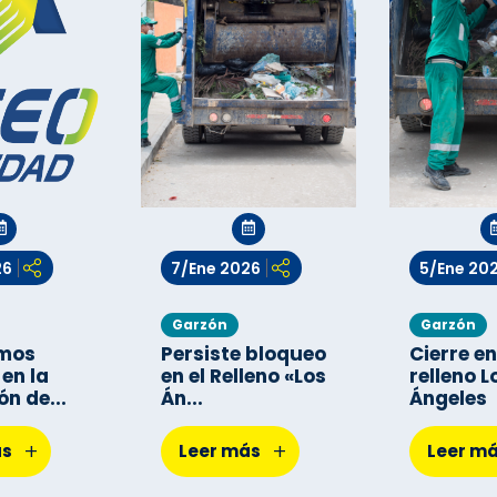
26
7/Ene 2026
5/Ene 20
Garzón
Garzón
mos
Persiste bloqueo
Cierre en
 en la
en el Relleno «Los
relleno L
n de...
Án...
Ángeles
+
+
ás
Leer más
Leer m